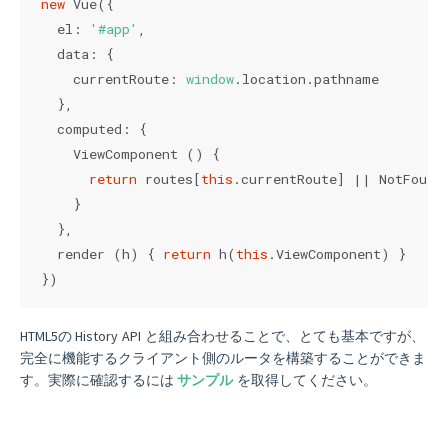
new
 Vue({

el
: 
'#app'
,

data
: {

currentRoute
: 
window
.location.pathname

  },

computed
: {

    ViewComponent () {

return
 routes[
this
.currentRoute] || NotFound

    }

  },

  render (h) { 
return
 h(
this
.ViewComponent) }

})
HTML5の History API と組み合わせることで、とても基本ですが、
完全に機能するクライアント側のルータを構築することができま
す。実際に確認するには
サンプル
を取得してください。